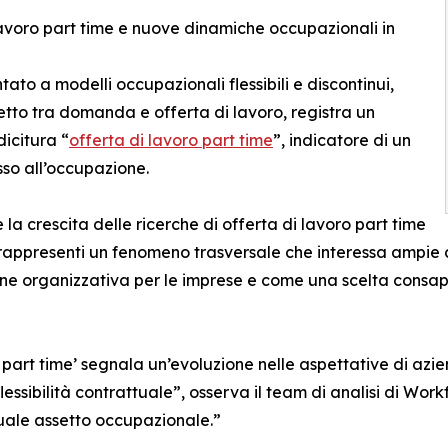
avoro part time e nuove dinamiche occupazionali in
ato a modelli occupazionali flessibili e discontinui,
etto tra domanda e offerta di lavoro, registra un
dicitura “
offerta di lavoro part time
”, indicatore di un
so all’occupazione.
 crescita delle ricerche di offerta di lavoro part time
rappresenti un fenomeno trasversale che interessa ampie ar
one organizzativa per le imprese e come una scelta consap
o part time’ segnala un’evoluzione nelle aspettative di azi
essibilità contrattuale”, osserva il team di analisi di Workf
tuale assetto occupazionale.”