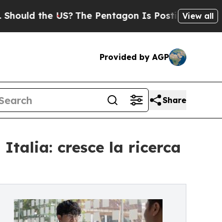
ld the US?
The Pentagon Is Posting Cryptic Bibl
View all
Provided by AGP
Share
talia: cresce la ricerca