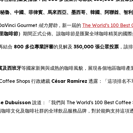
秘魯、中國、菲律賓、馬來西亞、墨西哥、韓國、阿聯酋、智利
DaVinci Gourmet 傾力贊助
，新一屆的
The World’s 100 Best
馬德里咖啡節）
期間正式公佈。該咖啡節是匯聚全球咖啡精英的國際
再結合
800 多位專業評審
的見解及
350,000 張公眾投票
，該排
賓及西班牙
等國家新興與成熟的咖啡風貌，展現各個地區咖啡產
Coffee Shops
行政總裁
César Ramírez
透露：「這項排名不
se Dubuisson
說道：「我們與 The World's 100 Best 
作為積極推廣咖啡文化及咖啡社群的全球飲品服務品牌，對於能夠支持
」