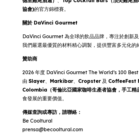
德里雞尾酒週）
、
Top Cocktail Bars（頂尖雞尾
協會)
的官方錦標賽。
關於 DaVinci Gourmet
DaVinci Gourmet 為全球的飲品品牌，專注於
我們嚴選最優質的材料精心調製，提供豐富多元化的
贊助商
2026 年度
DaVinci Gourmet The World’s 100 
由
Slayer
、
Markibar
、
Cropster
及
CoffeeFe
Colombia（哥倫比亞國家咖啡生產者協會，手工精
食發展的重要價值。
傳媒查詢或專訪，請聯絡：
Be Cooltural
prensa@becooltural.com