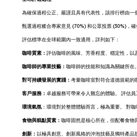
為確保過程公正、嚴謹且具有代表性，該排行榜由一個
甄選過程糅合專家意見 (70%) 和公眾投票 (30
評估標準在全球範圍內一致適用，詳列如下：
咖啡質素：
評估咖啡的風味、芳香程度、穩定性，以
咖啡師的專業技藝：
咖啡師的技能和知識為關鍵所在
對可持續發展的實踐：
考量咖啡室對符合道德規範的
客戶服務：
卓越服務可帶來令人難忘的體驗。 評估
環境氣氛
：環境對於整體體驗而言，極為重要。 對
食物與糕點質素：
咖啡固然是核心所在，但配餐食物
創新：
以極具創意、創新風格的沖泡技藝及獨特產品