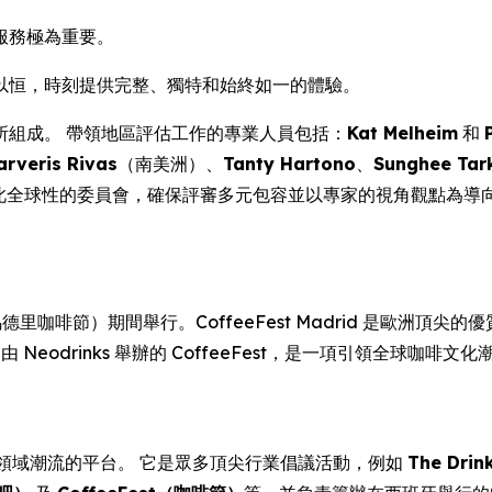
服務極為重要。
以恒，時刻提供完整、獨特和始終如一的體驗。
所組成。 帶領地區評估工作的專業人員包括：
Kat Melheim
和
arveris Rivas
（南美洲）、
Tanty Hartono
、
Sunghee Tar
 此全球性的委員會，確保評審多元包容並以專家的視角觀點為導
年馬德里咖啡節）期間舉行。CoffeeFest Madrid 是歐洲頂尖
行。 由 Neodrinks 舉辦的 CoffeeFest，是一項引領
商業領域潮流的平台。 它是眾多頂尖行業倡議活動，例如
The Dri