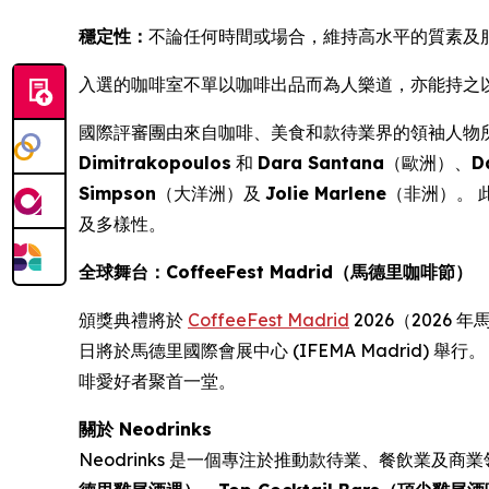
穩定性：
不論任何時間或場合，維持高水平的質素及
入選的咖啡室不單以咖啡出品而為人樂道，亦能持之
國際評審團由來自咖啡、美食和款待業界的領袖人物
Dimitrakopoulos
和
Dara Santana
（歐洲）、
D
Simpson
（大洋洲）及
Jolie Marlene
（非洲）。
及多樣性。
全球舞台：CoffeeFest Madrid（馬德里咖啡節）
頒獎典禮將於
CoffeeFest Madrid
2026（2026 
日將於馬德里國際會展中心 (IFEMA Madrid) 舉
啡愛好者聚首一堂。
關於 Neodrinks
Neodrinks 是一個專注於推動款待業、餐飲業及