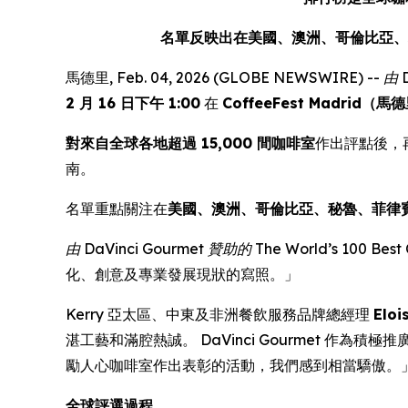
名單反映出在美國、澳洲、哥倫比亞、
馬德里, Feb. 04, 2026 (GLOBE NEWSWIRE) --
由 
2 月 16 日下午 1:00
在
CoffeeFest Madrid（
對來自全球各地超過 15,000 間咖啡室
作出評點後，
南。
名單重點關注在
美國、澳洲、哥倫比亞、秘魯、菲律
由 DaVinci Gourmet 贊助的 The World’s 100 Best 
化、創意及專業發展現狀的寫照。」
Kerry 亞太區、中東及非洲餐飲服務品牌總經理
Eloi
湛工藝和滿腔熱誠。 DaVinci Gourmet 
勵人心咖啡室作出表彰的活動，我們感到相當驕傲。
全球評選過程