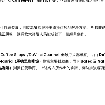
酒吧）
及
CoffeeFest（咖啡節）
等，並負責籌辦在西班牙舉行的
創新及可持續發展，同時為餐飲服務渠道提供飲品解決方案。 對咖啡的熱誠
純正風味，讓調飲大師級人馬能成就下一個經典傑作。
Best Coffee Shops（DaVinci Gourmet 全球百大咖啡室）
，由
Da
st Madrid（馬德里咖啡節）
擔當主要贊助商；而
Fidatec
及
Nat
品咖啡）
則擔任贊助商。 上述各方所作出的承諾，有助加強這