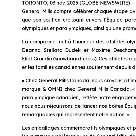
TORONTO, 03 nov. 2025 (GLOBE NEWSWIRE) -- Le
General Mills compte célébrer chaque étape ave
que son soutien croissant envers l’Équipe par
olympiques et paralympiques, ainsi qu’une promo
La campagne met à l’honneur des athlètes olymp
Deanna Stellato Dudek et Maxime Deschamps (
Eliot Grondin (snowboard cross). Ces athlètes repr
et les familles canadiennes soutiennent depuis d
« Chez General Mills Canada, nous croyons à l’i
marque & OMNI chez General Mills Canada. « 
paralympique canadien, reflète notre engagement 
nous nous réjouissons de lancer nos boîtes Équi
remarquables qui représentent notre nation. »
Les emballages commémoratifs olympiques et pa