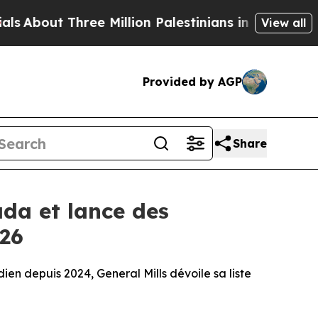
ut Three Million Palestinians in the West Bank Li
View all
Provided by AGP
Share
ada et lance des
026
n depuis 2024, General Mills dévoile sa liste