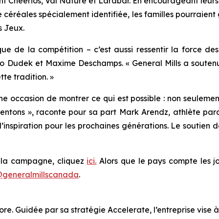
t Cheerios, Val Nature et Larabar. En encourageant leurs a
 céréales spécialement identifiée, les familles pourraient
s Jeux.
e de la compétition – c’est aussi ressentir la force des
to Dudek et Maxime Deschamps. « General Mills a soutenu 
te tradition. »
 occasion de montrer ce qui est possible : non seulement s
entons », raconte pour sa part Mark Arendz, athlète paral
inspiration pour les prochaines générations. Le soutien de
e la campagne, cliquez
ici.
Alors que le pays compte les jo
generalmillscanada
.
ore. Guidée par sa stratégie Accelerate, l’entreprise vis