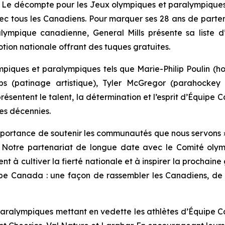
 décompte pour les Jeux olympiques et paralympiques 
c tous les Canadiens. Pour marquer ses 28 ans de parte
alympique canadienne, General Mills présente sa liste
tion nationale offrant des tuques gratuites.
iques et paralympiques tels que Marie-Philip Poulin (h
patinage artistique), Tyler McGregor (parahockey su
ésentent le talent, la détermination et l’esprit d’Équipe C
es décennies.
mportance de soutenir les communautés que nous servons »
Notre partenariat de longue date avec le Comité olym
à cultiver la fierté nationale et à inspirer la prochaine
pe Canada : une façon de rassembler les Canadiens, de nour
ralympiques mettant en vedette les athlètes d’Équipe Ca